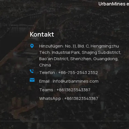
UrbanMines er
Siliziummetall
Seltene Erden
Feinverbindungen
Kontakt
Hinzufügen: No. 11, Bld. C, Hengmingzhu
heiße Produkte
Tech. Industrial Park, Shajing Subdistrict,
Bao'an District, Shenzhen, Guangdong,
China
Telefon :
+86-755-2543 2352
Email :
info@urbanmines.com
Teams :
+8613823543387
WhatsApp :
+8613823543387