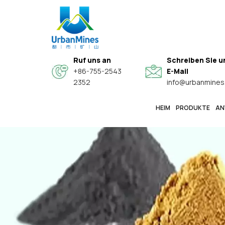
Ruf uns an
Schreiben Sie u
+86-755-2543
E-Mail
2352
info@urbanmines
HEIM
PRODUKTE
AN
Spezielle Hochwertige Sphärische Legierungspulver
Hochreine, Feine Metallpulver In Elektronikqualität
Kern-Schale-Verbundwerkstoff-Leitfähige Funktionspulver