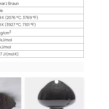
warz Braun
de
 K (2076 °C, 3769 °F)
 K (3927 °C, 7101 °F)
3
 g/cm
 kJ/mol
kJ/mol
87 J/(mol·K)