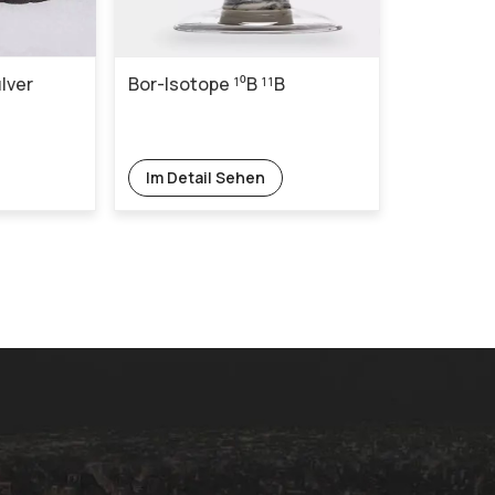
lver
Bor-Isotope ¹⁰B ¹¹B
Im Detail Sehen