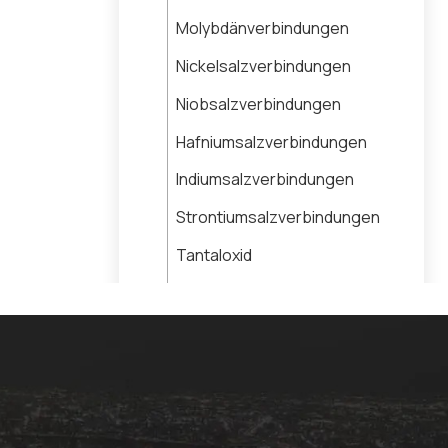
Molybdänverbindungen
Nickelsalzverbindungen
Niobsalzverbindungen
Hafniumsalzverbindungen
Indiumsalzverbindungen
Strontiumsalzverbindungen
Tantaloxid
Titanoxid
Wolframsalzverbindungen
Vanadiumoxid
Zirkoniumsalzverbindungen
Pyrit-Mineral