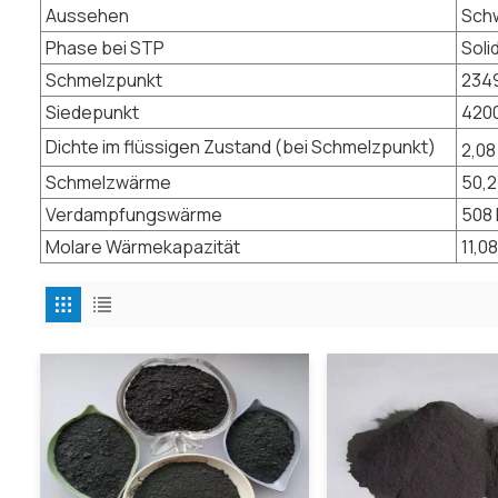
Aussehen
Sch
Phase bei STP
Soli
Schmelzpunkt
2349
Siedepunkt
4200
Dichte im flüssigen Zustand (bei Schmelzpunkt)
2,08
Schmelzwärme
50,2
Verdampfungswärme
508 
Molare Wärmekapazität
11,0