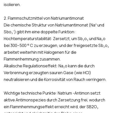
isolieren.
2. Flammschutzmittel von Natriumantimonat
Die chemische Struktur von Natriumantimonat (Na⁺ und
Sbo₃⁻) gibt ihm eine doppelte Funktion:
Hochtemperaturstabilität: Zersetzt, um Sb₂o₃ und Na₂o
bei 300–500 ° C zu erzeugen, und der freigesetzte Sb₂o₃
arbeitet weiterhin mit Halogenen für die
Flammenhemmung zusammen.
Alkalische Regulationseffekt: Na₂o kann die durch
Verbrennung erzeugten sauren Gase (wie HCl)
neutralisieren und die Korrosivität von Rauch verringern.
Wichtige technische Punkte: Natrium -Antimon setzt
aktive Antimonspezies durch Zersetzung frei, wodurch
ein Flammhemmungseffekt erreicht wird, der SB2O₃