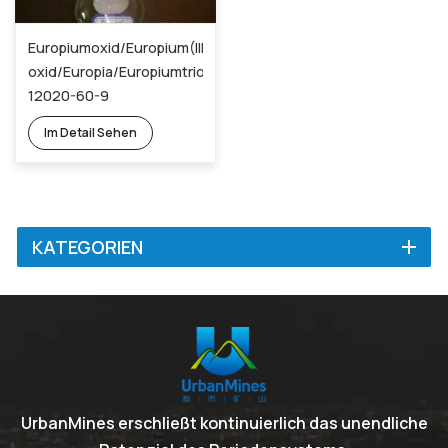
Europiumoxid/Europium(III)-
oxid/Europia/Europiumtrioxid/Eu2O3
12020-60-9
Im Detail Sehen
KATEGORIEN
UrbanMines erschließt kontinuierlich das unendliche