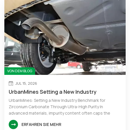
VON DEM BLOG
JUL 15, 2026
UrbanMines Setting a New Industry
Benchmark for Zirconium Carbonate
UrbanMines: Setting a New Industry Benchmark for
Zirconium Carbonate Through Ultra-High Purity In
advanced materials, impurity content often caps the
performance of finished products. UrbanMines fully
ERFAHREN SIE MEHR
recognizes this core principle. We supply not only