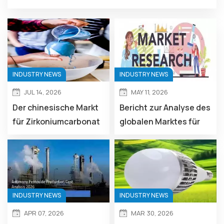
zirconium basic carbonate (ZBC) but also customi...
INDUSTRY NEWS
INDUSTRY NEWS
JUL 14, 2026
MAY 11, 2026
Der chinesische Markt
Bericht zur Analyse des
für Zirkoniumcarbonat
globalen Marktes für
erholte sich im Juni
wasserfreies
trotz angespannter
Strontiumnitrat
Angebotslage.
INDUSTRY NEWS
INDUSTRY NEWS
APR 07, 2026
MAR 30, 2026