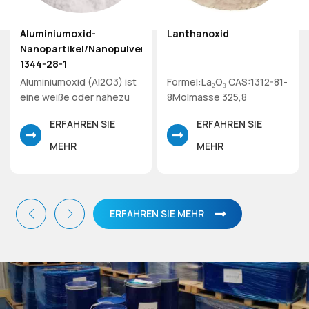
Aluminiumoxid-
Lanthanoxid
Nanopartikel/Nanopulver
1344-28-1
Aluminiumoxid (Al2O3) ist
Formel:La₂O₃ CAS:1312-81-
eine weiße oder nahezu
8Molmasse 325,8
farblose kristalline
Lanthanoxid
ERFAHREN SIE
ERFAHREN SIE
Substanz und eine
chemische Verbindung
MEHR
MEHR
aus Aluminium und
Sauerstoff. Es wird aus
Bauxit hergestellt und
allgemein als
ERFAHREN SIE MEHR
Aluminiumoxid bezeichnet.
Abhängig von der
jeweiligen Form oder
Anwendung kann es auch
als Aloxid, Aloxit oder
Alundum bezeichnet