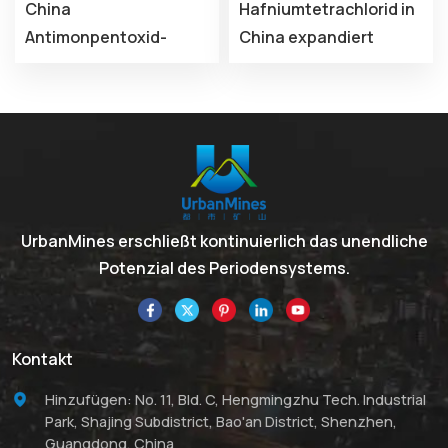
China
Hafniumtetrachlorid in
Antimonpentoxid-
China expandiert
Kolloid-
ständig
Untersuchungsbericht
2026–2031
UrbanMines erschließt kontinuierlich das unendliche
Potenzial des Periodensystems.
Kontakt
Hinzufügen: No. 11, Bld. C, Hengmingzhu Tech. Industrial
Park, Shajing Subdistrict, Bao'an District, Shenzhen,
Guangdong, China