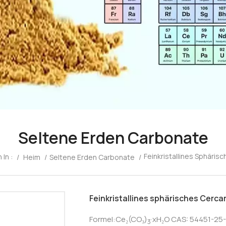
Seltene Erden Carbonate
Feinkristallines Sphäris
 In :
/
Heim
/
Seltene Erden Carbonate
/
Feinkristallines sphärisches Cerca
Formel:Ce₂(CO₃)
·xH₂O 
CAS: 54451-25-
3