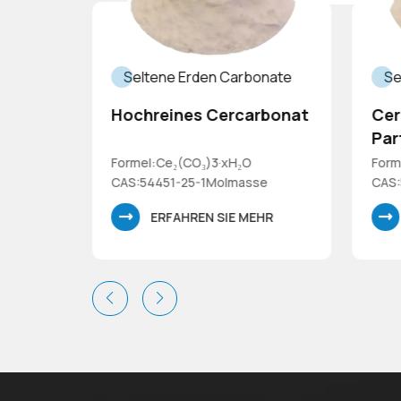
onate
Seltene Erden Carbonate
Se
iges
Hochreines Cercarbonat
Cer
Par
CAS:
Formel:Ce₂(CO₃)3·xH₂O
Form
0,26
CAS:54451-25-1Molmasse
CAS:
id-
460,26 (wasserfrei) Hochreines
460,
HR
ERFAHREN SIE MEHR
Cercarbonat-Hydrat
Cerc
Part