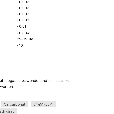
<0,002
<0,002
<0,002
<0,002
<0,01
<0,0045
25–35 μm
<10
n Autoabgasen verwendet und kann auch zu
 werden.
Cercarbonat
54451-25-1
nathydrat