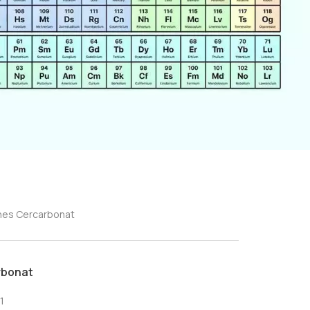
ches Cercarbonat
rbonat
1