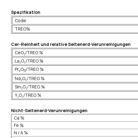
Spezifikation
Code
TREO%
Cer-Reinheit und relative Seltenerd-Verunreinigungen
CeO₂/TREO %
La₂O₃/TREO %
Pr₆O
/TREO %
11
Nd₂O₃/TREO %
Sm₂O₃/TREO %
Y₂O₃/TREO %
Nicht-Seltenerd-Verunreinigungen
Ca %
Fe %
N / A %