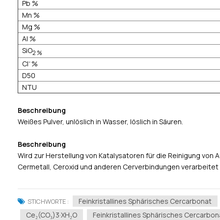
Pb %
Mn %
Mg %
Al %
SiO
2 %
-
CI
%
D50
NTU
Beschreibung
Weißes Pulver, unlöslich in Wasser, löslich in Säuren.
Beschreibung 
Wird zur Herstellung von Katalysatoren für die Reinigung vo
Cermetall, Ceroxid und anderen Cerverbindungen verarbeitet
Feinkristallines Sphärisches Cercarbonat
STICHWORTE :
Ce₂(CO₃)3·xH₂O
Feinkristallines Sphärisches Cercarbo