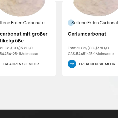
ltene Erden Carbonate
Seltene Erden Carbona
carbonat mit großer
Ceriumcarbonat
tikelgröße
el:Ce₂(CO₃)3·xH₂O
Formel:Ce₂(CO₃)3·xH₂O
54454-25-1Molmasse
CAS:54451-25-1Molmasse
26 (auf wasserfreier Basis)
460,26 (wasserfrei)
ERFAHREN SIE MEHR
ERFAHREN SIE MEHR
arbonathydrat mit großer
Cercarbonat-Hydrat
ikelgröße