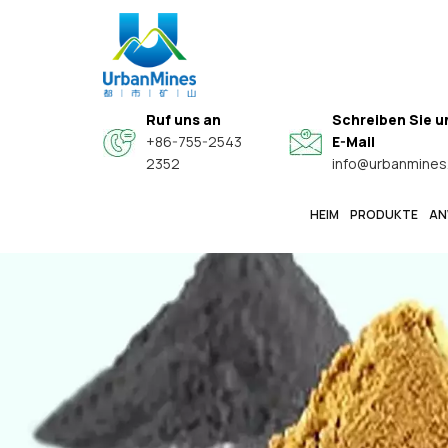
Ruf uns an
Schreiben Sie u
+86-755-2543
E-Mail
2352
info@urbanmines
HEIM
PRODUKTE
AN
Spezielle Hochwertige Sphärische Legierungspulver
Hochreine, Feine Metallpulver In Elektronikqualität
Kern-Schale-Verbundwerkstoff-Leitfähige Funktionspulver