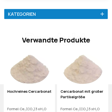
KATEGORIEN
Produkt
Verwandte Produkte
Hochreines Cercarbonat
Cercarbonat mit großer
Partikelgröße
Formel:Ce₂(CO₃)3·xH₂O
Formel:Ce₂(CO₃)3·xH₂O