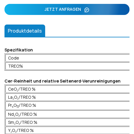
JETZT ANFRAGEN
Produktdetails
Spezifikation
Code
TREO%
Cer-Reinheit und relative Seltenerd-Verunreinigungen
CeO₂/TREO %
La₂O₃/TREO %
Pr₆O
/TREO %
11
Nd₂O₃/TREO %
Sm₂O₃/TREO %
Y₂O₃/TREO %