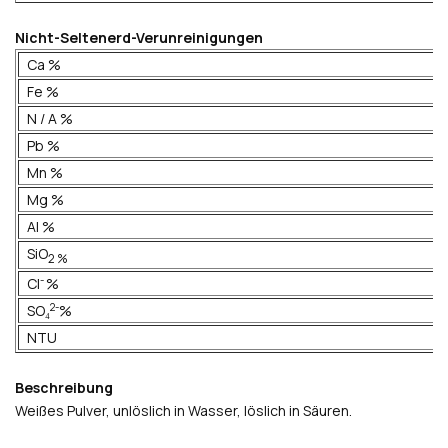
Nicht-Seltenerd-Verunreinigungen
Ca %
Fe %
N / A %
Pb %
Mn %
Mg %
Al %
SiO
2 %
-
CI
%
2-
SO₄
%
NTU
Beschreibung
Weißes Pulver, unlöslich in Wasser, löslich in Säuren. 