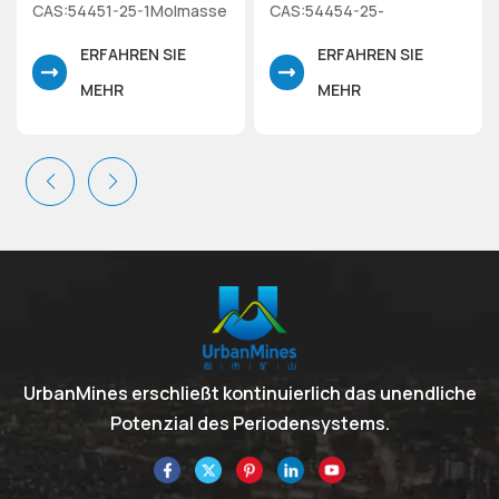
CAS:54451-25-1Molmasse
CAS:54454-25-
460,26 (wasserfrei)
1Molmasse 460,26 (auf
ERFAHREN SIE
ERFAHREN SIE
Hochreines Cercarbonat-
wasserfreier Basis)
Hydrat
Cercarbonathydrat mit
MEHR
MEHR
großer Partikelgröße
UrbanMines erschließt kontinuierlich das unendliche
Potenzial des Periodensystems.