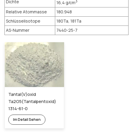
Dichte
3
16,4 g/cm
Relative Atommasse
180.948
Schlüsselisotope
180Ta, 181Ta
AS-Nummer
7440-25-7
Tantal(V)oxid
Ta2O5(Tantalpentoxid)
1314-61-0
Im Detail Sehen