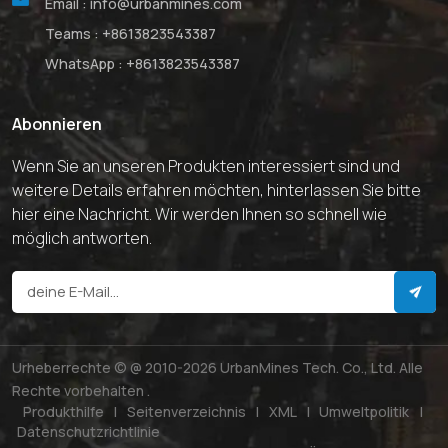
Email :
info@urbanmines.com
Teams :
+8613823543387
WhatsApp :
+8613823543387
Abonnieren
Wenn Sie an unseren Produkten interessiert sind und
weitere Details erfahren möchten, hinterlassen Sie bitte
hier eine Nachricht. Wir werden Ihnen so schnell wie
möglich antworten.
Urheberrechte © @ 2010-2026 UrbanMines Tech. Co., Ltd. Alle
Rechte vorbehalten .
Produkthilfe
|
Seitenverzeichnis
|
XML
|
Umweltpolitik
|
Datenschutzrichtlinie