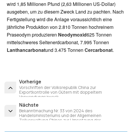
wird 1,85 Millionen Pfund (2,63 Millionen US-Dollar)
ausgeben, um zu diesem Zweck Land zu pachten. Nach
Fertigstellung wird die Anlage voraussichtlich eine
jährliche Produktion von 2.810 Tonnen hochreinem
Praseodym produzieren
Neodymoxid
625 Tonnen
mittelschweres Seltenerdcarbonat, 7.995 Tonnen
Lanthancarbonat
und 3.475 Tonnen
Cercarbonat
.
Vorherige
Vorschriften der Volksrepublik China zur
Exportkontrolle von Gütern mit doppeltem
Verwendungszweck
Nächste
Bekanntmachung Nr. 33 von 2024 des
Handelsministeriums und der Allgemeinen
Zollverwaltung Chinas zur Umsetzung der
Exportkontrolle für Antimon und andere Artikel