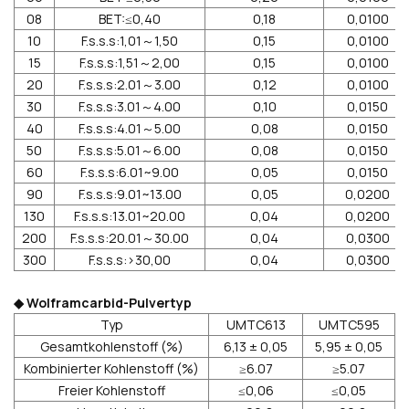
08
BET:≤0,40
0,18
0,0100
10
F.s.s.s:1,01～1,50
0,15
0,0100
15
F.s.s.s:1,51～2,00
0,15
0,0100
20
F.s.s.s:2.01～3.00
0,12
0,0100
30
F.s.s.s:3.01～4.00
0,10
0,0150
40
F.s.s.s:4.01～5.00
0,08
0,0150
50
F.s.s.s:5.01～6.00
0,08
0,0150
60
F.s.s.s:6.01~9.00
0,05
0,0150
90
F.s.s.s:9.01~13.00
0,05
0,0200
130
F.s.s.s:13.01~20.00
0,04
0,0200
200
F.s.s.s:20.01～30.00
0,04
0,0300
300
F.s.s.s:>30,00
0,04
0,0300
◆ Wolframcarbid-Pulvertyp
Typ
UMTC613
UMTC595
Gesamtkohlenstoff (%)
6,13 ± 0,05
5,95 ± 0,05
Kombinierter Kohlenstoff (%)
≥6.07
≥5.07
Freier Kohlenstoff
≤0,06
≤0,05