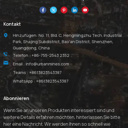
ist es ein geeignetes
Material für viele
Hochleistungsanwendunge
Kontakt
Aufgrund seiner
außergewöhnlichen Härte
Hinzufügen: No. 11, Bld. C, Hengmingzhu Tech. Industrial
ist es ein geeignetes
Park, Shajing Subdistrict, Bao'an District, Shenzhen,
Schleifpulver zum Läppen,
Guangdong, China
Polieren und
Telefon :
+86-755-2543 2352
Wasserstrahlschneiden
von Metallen und
Email :
info@urbanmines.com
Keramik.Borcarbid ist ein
Teams :
+8613823543387
unverzichtbares Material
mit geringem Gewicht und
WhatsApp :
+8613823543387
großer mechanischer
Festigkeit. Die Produkte
Abonnieren
von UrbanMines zeichnen
sich durch eine hohe
Wenn Sie an unseren Produkten interessiert sind und
Reinheit und
weitere Details erfahren möchten, hinterlassen Sie bitte
wettbewerbsfähige Preise
hier eine Nachricht. Wir werden Ihnen so schnell wie
aus. Wir haben auch viel