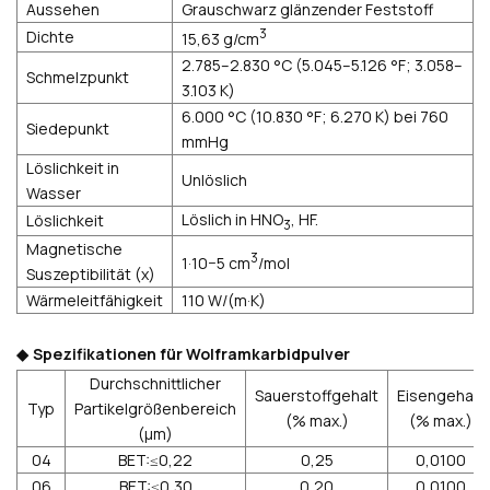
Aussehen
Grauschwarz glänzender Feststoff
3
Dichte
15,63 g/cm
2.785–2.830 °C (5.045–5.126 °F; 3.058–
Schmelzpunkt
3.103 K)
6.000 °C (10.830 °F; 6.270 K) bei 760
Siedepunkt
mmHg
Löslichkeit in
Unlöslich
Wasser
Löslich in HNO
, HF.
Löslichkeit
3
Magnetische
3
1·10−5 cm
/mol
Suszeptibilität (χ)
Wärmeleitfähigkeit
110 W/(m·K)
Spezifikationen für Wolframkarbidpulver
◆
Durchschnittlicher
Sauerstoffgehalt
Eisengehalt
Typ
Partikelgrößenbereich
(% max.)
(% max.)
(µm)
04
BET:≤0,22
0,25
0,0100
06
BET:≤0,30
0,20
0,0100