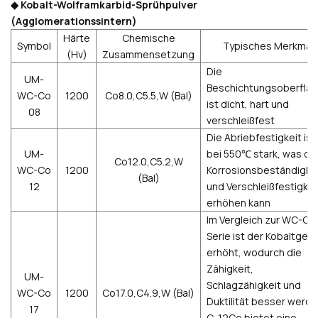
◆
Kobalt-Wolframkarbid-Sprühpulver
(Agglomerationssintern)
Härte
Chemische
Symbol
Typisches Merkmal
(Hv)
Zusammensetzung
Die
UM-
Beschichtungsoberflä
WC-Co
1200
Co8.0,C5.5,W (Bal)
ist dicht, hart und
08
verschleißfest
Die Abriebfestigkeit ist
UM-
bei 550℃ stark, was di
Co12.0,C5.2,W
WC-Co
1200
Korrosionsbeständigke
(Bal)
12
und Verschleißfestigkei
erhöhen kann
Im Vergleich zur WC-C1
Serie ist der Kobaltgeha
erhöht, wodurch die
Zähigkeit,
UM-
Schlagzähigkeit und
WC-Co
1200
Co17.0,C4.9,W (Bal)
Duktilität besser werde
17
C-12Co bietet eine