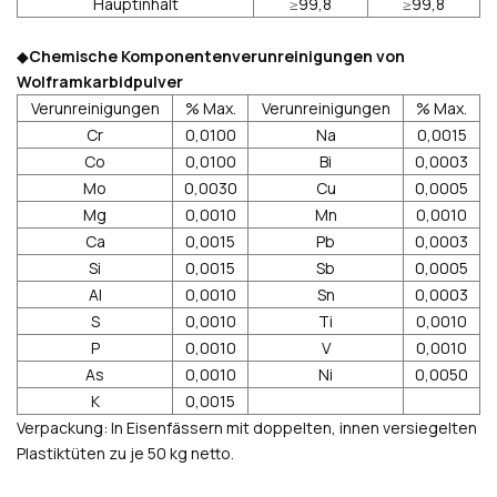
Hauptinhalt
≥99,8
≥99,8
◆
Chemische Komponentenverunreinigungen von
Wolframkarbidpulver
Verunreinigungen
% Max.
Verunreinigungen
% Max.
Cr
0,0100
Na
0,0015
Co
0,0100
Bi
0,0003
Mo
0,0030
Cu
0,0005
Mg
0,0010
Mn
0,0010
Ca
0,0015
Pb
0,0003
Si
0,0015
Sb
0,0005
Al
0,0010
Sn
0,0003
S
0,0010
Ti
0,0010
P
0,0010
V
0,0010
As
0,0010
Ni
0,0050
K
0,0015
Verpackung: In Eisenfässern mit doppelten, innen versiegelten
Plastiktüten zu je 50 kg netto.