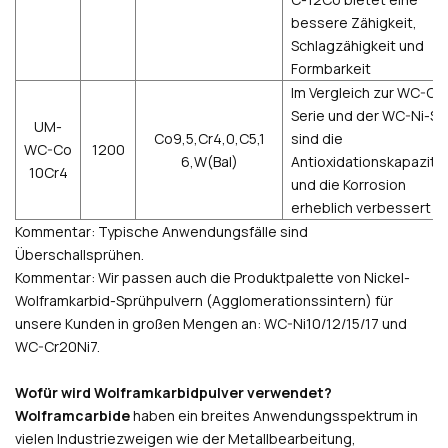
bessere Zähigkeit,
Schlagzähigkeit und
Formbarkeit
Im Vergleich zur WC-Co
Serie und der WC-Ni-Se
UM-
Co9,5,Cr4,0,C5,1
sind die
WC-Co
1200
6,W(Bal)
Antioxidationskapazitä
10Cr4
und die Korrosion
erheblich verbessert
Kommentar: Typische Anwendungsfälle sind
Überschallsprühen.
Kommentar: Wir passen auch die Produktpalette von Nickel-
Wolframkarbid-Sprühpulvern (Agglomerationssintern) für
unsere Kunden in großen Mengen an: WC-Ni10/12/15/17 und
WC-Cr20Ni7.
Wofür wird Wolframkarbidpulver verwendet?
Wolframcarbide
haben ein breites Anwendungsspektrum in
vielen Industriezweigen wie der Metallbearbeitung,