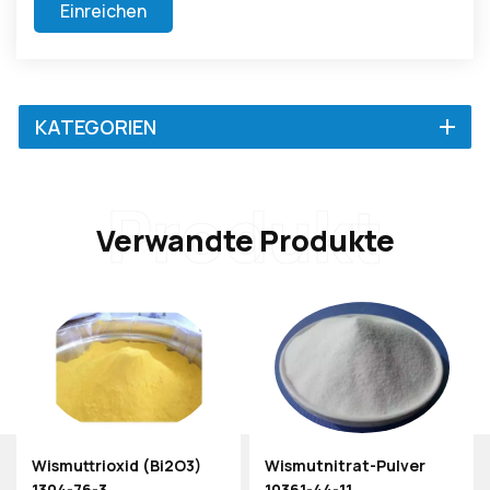
Einreichen
KATEGORIEN
Produkt
Verwandte Produkte
Wismutnitrat-Pulver
Borcarbid (B4C) Pulver
10361-44-11
12069-32-8