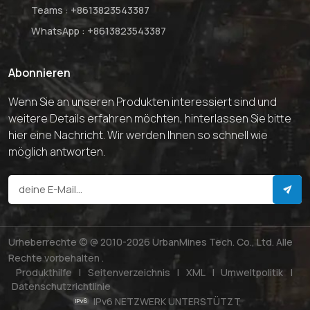
Teams :
+8613823543387
WhatsApp :
+8613823543387
Abonnieren
Wenn Sie an unseren Produkten interessiert sind und
weitere Details erfahren möchten, hinterlassen Sie bitte
hier eine Nachricht. Wir werden Ihnen so schnell wie
möglich antworten.
Urheberrechte © @ 2010-2026 UrbanMines Tech. Co., Ltd. Alle
Rechte vorbehalten .
Produkthilfe
|
Seitenverzeichnis
|
XML
|
Umweltpolitik
|
Datenschutzrichtlinie
IPv6 NETZWERK UNTERSTÜTZT