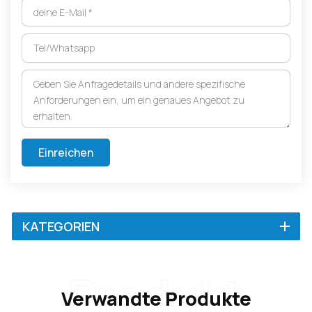
Einreichen
KATEGORIEN
Produkt
Verwandte Produkte