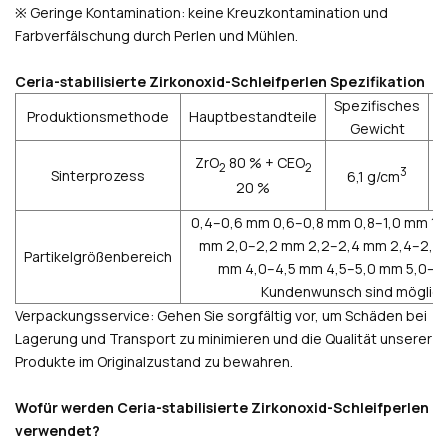
※ Geringe Kontamination: keine Kreuzkontamination und
Farbverfälschung durch Perlen und Mühlen.
Ceria-stabilisierte Zirkonoxid-Schleifperlen Spezifikation
Spezifisches
Produktionsmethode
Hauptbestandteile
S
Gewicht
ZrO
80 % + CEO
2
2
3
Sinterprozess
6,1 g/cm
20 %
0,4–0,6 mm 0,6–0,8 mm 0,8–1,0 mm 1,0–
mm 2,0–2,2 mm 2,2–2,4 mm 2,4–2,6 
Partikelgrößenbereich
mm 4,0–4,5 mm 4,5–5,0 mm 5,0–5,
Kundenwunsch sind mögliche
Verpackungsservice: Gehen Sie sorgfältig vor, um Schäden bei
Lagerung und Transport zu minimieren und die Qualität unserer
Produkte im Originalzustand zu bewahren.
Wofür werden Ceria-stabilisierte Zirkonoxid-Schleifperlen
verwendet?