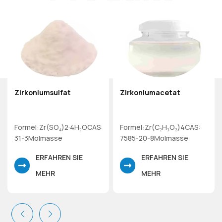
Zirkoniumsulfat
Zirkoniumacetat
Formel:Zr(SO₄)2·4H₂OCAS:7446-
Formel:Zr(C₂H₃O₂)4CAS:
31-3Molmasse
7585-20-8Molmasse
355,41Zirkonium(IV)sulfat-
327,4Zirkonium(IV)-
ERFAHREN SIE
ERFAHREN SIE
Tetrahydrat
Acetat-Lösung
MEHR
MEHR
rbonat