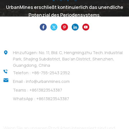
UrbanMines erschließt kontinuierlich das unendliche
Potenzial des Periodensystems.
Kontakt
Hinzufügen: No. 11, Bld. C, Hengmingzhu Tech. Industrial
Park, Shajing Subdistrict, Bao'an District, Shenzhen,
Guangdong, China
Telefon :
+86-755-2543 2352
Email :
info@urbanmines.com
Teams :
+8613823543387
WhatsApp :
+8613823543387
Abonnieren
Wenn Sie an unseren Produkten interessiert sind und