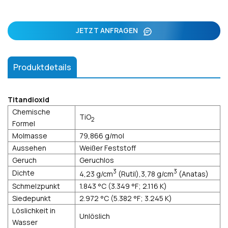
JETZT ANFRAGEN
Produktdetails
Titandioxid
Chemische
TiO
2
Formel
Molmasse
79,866 g/mol
Aussehen
Weißer Feststoff
Geruch
Geruchlos
3
3
Dichte
4,23 g/cm
(Rutil),3,78 g/cm
(Anatas)
Schmelzpunkt
1.843 °C (3.349 °F; 2.116 K)
Siedepunkt
2.972 °C (5.382 °F; 3.245 K)
Löslichkeit in
Unlöslich
Wasser