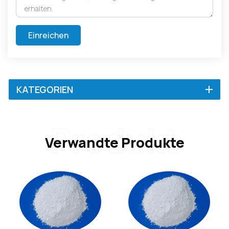
Einreichen
KATEGORIEN
Produkt
Verwandte Produkte