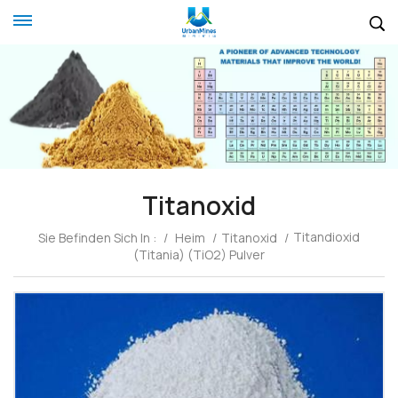
Titanoxid
Titandioxid
Sie Befinden Sich In :
/
Heim
/
Titanoxid
/
(Titania) (TiO2) Pulver