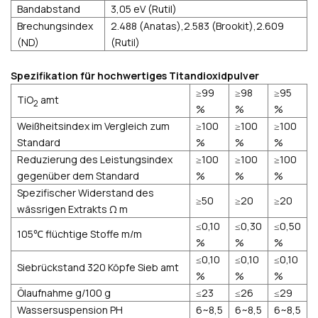
Bandabstand
3,05 eV (Rutil)
Brechungsindex
2.488 (Anatas),2.583 (Brookit),2.609
(ND)
(Rutil)
Spezifikation für hochwertiges Titandioxidpulver
≥99
≥98
≥95
TiO
amt
2
%
%
%
Weißheitsindex im Vergleich zum
≥100
≥100
≥100
Standard
%
%
%
Reduzierung des Leistungsindex
≥100
≥100
≥100
gegenüber dem Standard
%
%
%
Spezifischer Widerstand des
≥50
≥20
≥20
wässrigen Extrakts Ω m
≤0,10
≤0,30
≤0,50
105℃ flüchtige Stoffe m/m
%
%
%
≤0,10
≤0,10
≤0,10
Siebrückstand 320 Köpfe Sieb amt
%
%
%
Ölaufnahme g/100 g
≤23
≤26
≤29
Wassersuspension PH
6~8,5
6~8,5
6~8,5