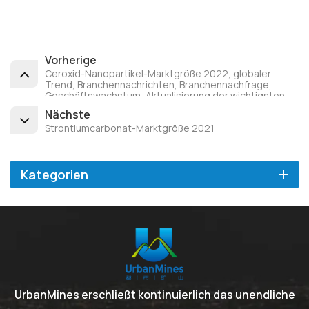
Vorherige
Ceroxid-Nanopartikel-Marktgröße 2022, globaler
Trend, Branchennachrichten, Branchennachfrage,
Geschäftswachstum, Aktualisierung der wichtigsten
Akteure, Geschäftsstatistiken und
Nächste
Forschungsmethodik nach Prognose bis 2027
Strontiumcarbonat-Marktgröße 2021
Kategorien
UrbanMines erschließt kontinuierlich das unendliche