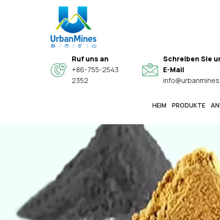
Ruf uns an
Schreiben Sie u
+86-755-2543
E-Mail
2352
info@urbanmines
HEIM
PRODUKTE
AN
Spezielle Hochwertige Sphärische Legierungspulver
Hochreine, Feine Metallpulver In Elektronikqualität
Kern-Schale-Verbundwerkstoff-Leitfähige Funktionspulver