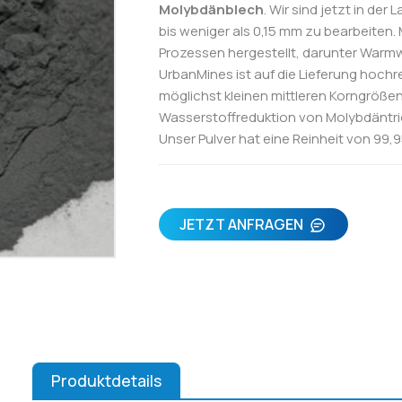
Molybdänblech
. Wir sind jetzt in de
bis weniger als 0,15 mm zu bearbeiten
Prozessen hergestellt, darunter Warm
UrbanMines ist auf die Lieferung hochre
möglichst kleinen mittleren Korngröße
Wasserstoffreduktion von Molybdäntr
Unser Pulver hat eine Reinheit von 99,
JETZT ANFRAGEN
Produktdetails