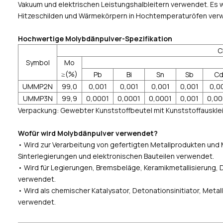
Vakuum und elektrischen Leistungshalbleitern verwendet. Es 
Hitzeschilden und Wärmekörpern in Hochtemperaturöfen ver
Hochwertige Molybdänpulver-Spezifikation
C
Symbol
Mo
≥(%)
Pb
Bi
Sn
Sb
C
UMMP2N
99,0
0,001
0,001
0,001
0,001
0,0
UMMP3N
99,9
0,0001
0,0001
0,0001
0,001
0,00
Verpackung: Gewebter Kunststoffbeutel mit Kunststoffauskle
Wofür wird Molybdänpulver verwendet?
• Wird zur Verarbeitung von gefertigten Metallprodukten und 
Sinterlegierungen und elektronischen Bauteilen verwendet.
• Wird für Legierungen, Bremsbeläge, Keramikmetallisierung, 
verwendet.
• Wird als chemischer Katalysator, Detonationsinitiator, Meta
verwendet.