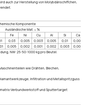
wird auch zur Herstellung von Molybdänschiffchen,
wendet.
hemische Komponente
Ausländische Mat. ≤ %
d
Fe
Ni
Cu
Al
Si
Ca
Mg
01
0,03
0,005
0,003
0,005
0,01
0,004
0,005
0,
01
0,005
0,002
0,001
0,002
0,003
0,002
0,002
0,
idung, NW: 25-50-1000 kg pro Beutel.
Maschinenteilen wie Drähten, Blechen,
Diamantwerkzeuge, Infiltration und Metallspritzguss
llmatrix-Verbundwerkstoff und Sputtertarget