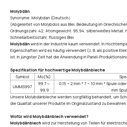
Molybdän
Synonyme: Molybdan (Deutsch）
(Abgeleitet von Molybdos aus Blei, Bedeutung im Griechische
Ordnungszahl: 42; Atomgewicht: 95,94; silberweißes Metall; ha
Schnellarbeitsstahl; flüssiges Blei.
Molybdän
wird in der Industrie kaum verwendet. In Hochtemp
Eigenschaften wird es häufig verwendet (z. B. als positive Elek
ist. In jüngster Zeit hat die Anwendung in Panel-Produktion
Spezifikation für hochwertige Molybdänbleche
Symbol
Mo(%)
Spe
99,7～
0,15 ~ 2 mm * 7 ~ 10 mm * Spule oder
UMMS997
99,9
mm Spul
Unsere Molybdänbleche werden sorgfältig behandelt, um Sch
die Qualität unserer Produkte im Originalzustand zu bewahren
Wofür wird Molybdänblech verwendet?
Molybdänblech
wird zur Herstellung von Teilen für elektrisc