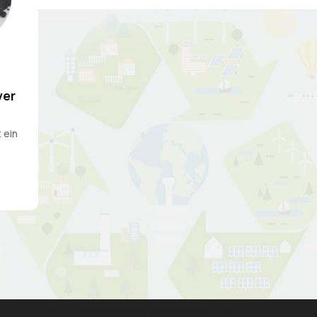
ver
 ein
märe
tall
rten
en
nen
l