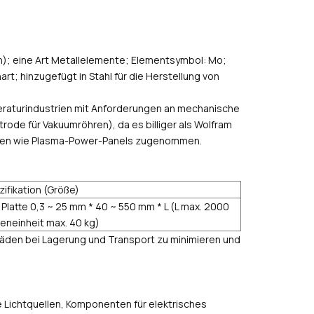
n); eine Art Metallelemente; Elementsymbol: Mo;
rt; hinzugefügt in Stahl für die Herstellung von
eraturindustrien mit Anforderungen an mechanische
trode für Vakuumröhren), da es billiger als Wolfram
slinien wie Plasma-Power-Panels zugenommen.
zifikation (Größe)
 Platte 0,3 ~ 25 mm * 40 ~ 550 mm * L (L max. 2000
eneinheit max. 40 kg)
äden bei Lagerung und Transport zu minimieren und
.
he Lichtquellen, Komponenten für elektrisches