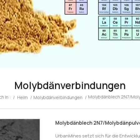
Molybdänverbindungen
Molybdänblech 2N7/Mol
h In :
/
Heim
/
Molybdänverbindungen
/
Molybdänblech 2N7/Molybdänpulv
UrbanMines setzt sich für die Entwickl