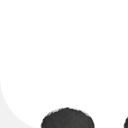
Cerhydroxid
Ceriumammoniumnitrat
Ceriumnitrat
Hochreines
Cercarbonat