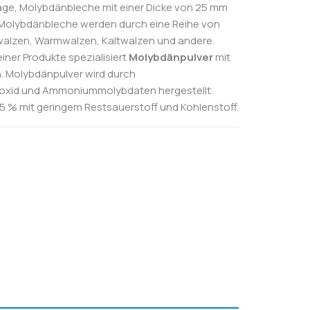
r Lage, Molybdänbleche mit einer Dicke von 25 mm
. Molybdänbleche werden durch eine Reihe von
walzen, Warmwalzen, Kaltwalzen und andere.
iner Produkte spezialisiert
Molybdänpulver
mit
n. Molybdänpulver wird durch
ioxid und Ammoniummolybdaten hergestellt.
95 % mit geringem Restsauerstoff und Kohlenstoff.