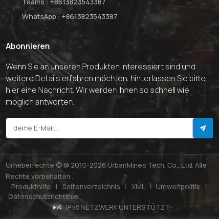
Teams :
+8613823543387
WhatsApp :
+8613823543387
Abonnieren
Wenn Sie an unseren Produkten interessiert sind und
weitere Details erfahren möchten, hinterlassen Sie bitte
hier eine Nachricht. Wir werden Ihnen so schnell wie
möglich antworten.
Urheberrechte © @ 2010-2026 UrbanMines Tech. Co., Ltd. Alle
Rechte vorbehalten .
Produkthilfe
|
Seitenverzeichnis
|
XML
|
Umweltpolitik
|
Datenschutzrichtlinie
IPv6 NETZWERK UNTERSTÜTZT