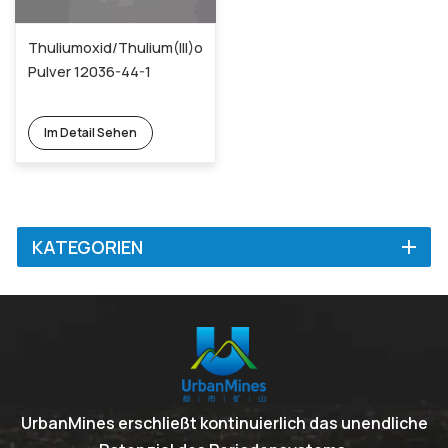
Thuliumoxid/Thulium(III)oxid/Thuliumsesquioxid/Tm2O3
Pulver 12036-44-1
Im Detail Sehen
KATEGORIEN
UrbanMines erschließt kontinuierlich das unendliche