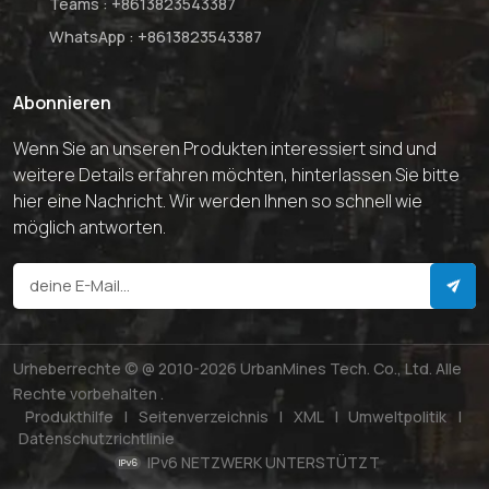
Teams :
+8613823543387
WhatsApp :
+8613823543387
Abonnieren
Wenn Sie an unseren Produkten interessiert sind und
weitere Details erfahren möchten, hinterlassen Sie bitte
hier eine Nachricht. Wir werden Ihnen so schnell wie
möglich antworten.
Urheberrechte © @ 2010-2026 UrbanMines Tech. Co., Ltd. Alle
Rechte vorbehalten .
Produkthilfe
|
Seitenverzeichnis
|
XML
|
Umweltpolitik
|
Datenschutzrichtlinie
IPv6 NETZWERK UNTERSTÜTZT