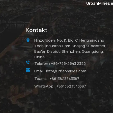
UrbanMines er
Kontakt
Hinzufügen: No. 11, Bld. C, Hengmingzhu
Tech. Industrial Park, Shajing Subdistrict,
Bao'an District, Shenzhen, Guangdong,
China
Telefon :
+86-755-2543 2352
Email :
info@urbanmines.com
Teams :
+8613823543387
WhatsApp :
+8613823543387