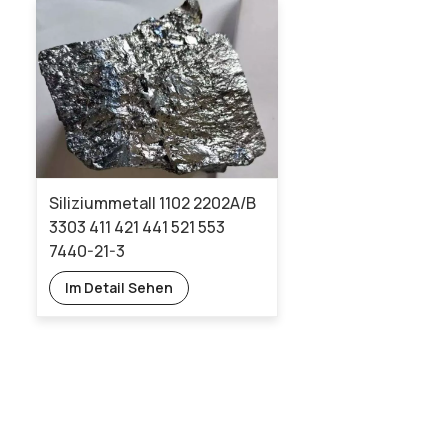
Siliziummetall 1102 2202A/B
3303 411 421 441 521 553
7440-21-3
Im Detail Sehen