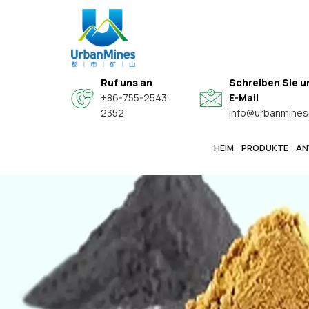
Ruf uns an
Schreiben Sie u
+86-755-2543
E-Mail
2352
info@urbanmines
HEIM
PRODUKTE
AN
Spezielle Hochwertige Sphärische Legierungspulver
Hochreine, Feine Metallpulver In Elektronikqualität
Kern-Schale-Verbundwerkstoff-Leitfähige Funktionspulver