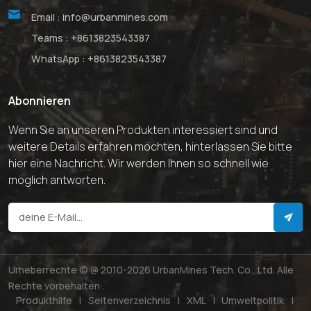
Email :
info@urbanmines.com
Teams :
+8613823543387
WhatsApp :
+8613823543387
Abonnieren
Wenn Sie an unseren Produkten interessiert sind und
weitere Details erfahren möchten, hinterlassen Sie bitte
hier eine Nachricht. Wir werden Ihnen so schnell wie
möglich antworten.
Urheberrechte © @ 2010-2026 UrbanMines Tech. Co., Ltd. Alle
Rechte vorbehalten .
Produkthilfe
|
Seitenverzeichnis
|
XML
|
Umweltpolitik
|