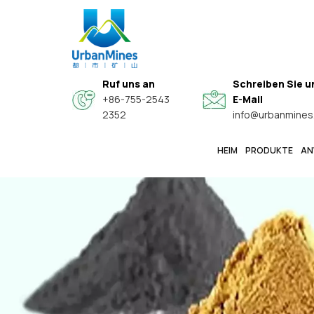
Ruf uns an
Schreiben Sie u
+86-755-2543
E-Mail
2352
info@urbanmines
HEIM
PRODUKTE
AN
Spezielle Hochwertige Sphärische Legierungspulver
Hochreine, Feine Metallpulver In Elektronikqualität
Kern-Schale-Verbundwerkstoff-Leitfähige Funktionspulver