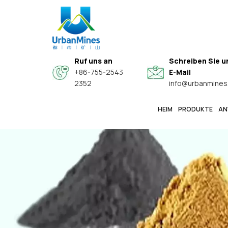
Ruf uns an
Schreiben Sie u
+86-755-2543
E-Mail
2352
info@urbanmines
HEIM
PRODUKTE
AN
Spezielle Hochwertige Sphärische Legierungspulver
Hochreine, Feine Metallpulver In Elektronikqualität
Kern-Schale-Verbundwerkstoff-Leitfähige Funktionspulver