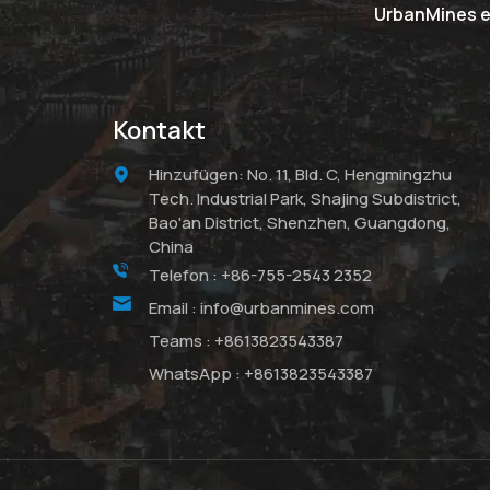
UrbanMines er
Kontakt
Hinzufügen: No. 11, Bld. C, Hengmingzhu
Tech. Industrial Park, Shajing Subdistrict,
Bao'an District, Shenzhen, Guangdong,
China
Telefon :
+86-755-2543 2352
Email :
info@urbanmines.com
Teams :
+8613823543387
WhatsApp :
+8613823543387