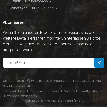
Teams :
+8613823543387
WhatsApp :
+8613823543387
Abonnieren
Wenn Sie an unseren Produkten interessiert sind und
weitere Details erfahren möchten, hinterlassen Sie bitte
hier eine Nachricht. Wir werden Ihnen so schnell wie
möglich antworten.
Urheberrechte © @ 2010-2026 UrbanMines Tech. Co., Ltd. Alle
Rechte vorbehalten .
Produkthilfe
|
Seitenverzeichnis
|
XML
|
Umweltpolitik
|
Datenschutzrichtlinie
IPv6 NETZWERK UNTERSTÜTZT