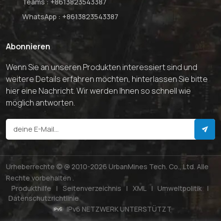
Teams :
+8613823543387
WhatsApp :
+8613823543387
Abonnieren
Wenn Sie an unseren Produkten interessiert sind und
weitere Details erfahren möchten, hinterlassen Sie bitte
hier eine Nachricht. Wir werden Ihnen so schnell wie
möglich antworten.
Urheberrechte © @ 2010-2026 UrbanMines Tech. Co., Ltd. Alle
Rechte vorbehalten .
Produkthilfe
|
Seitenverzeichnis
|
XML
|
Umweltpolitik
|
Datenschutzrichtlinie
IPv6 NETZWERK UNTERSTÜTZT