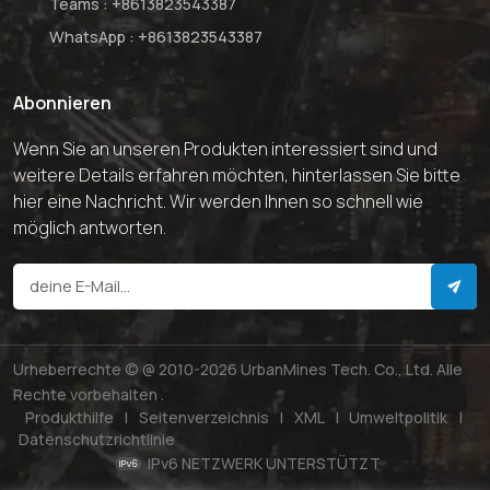
Teams :
+8613823543387
WhatsApp :
+8613823543387
Abonnieren
Wenn Sie an unseren Produkten interessiert sind und
weitere Details erfahren möchten, hinterlassen Sie bitte
hier eine Nachricht. Wir werden Ihnen so schnell wie
möglich antworten.
Urheberrechte © @ 2010-2026 UrbanMines Tech. Co., Ltd. Alle
Rechte vorbehalten .
Produkthilfe
|
Seitenverzeichnis
|
XML
|
Umweltpolitik
|
Datenschutzrichtlinie
IPv6 NETZWERK UNTERSTÜTZT