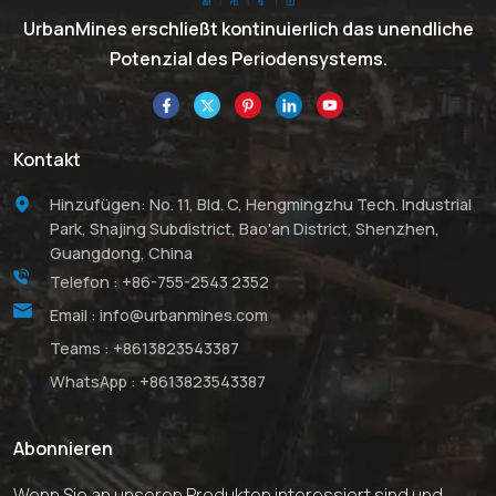
UrbanMines erschließt kontinuierlich das unendliche
Potenzial des Periodensystems.
Kontakt
Hinzufügen: No. 11, Bld. C, Hengmingzhu Tech. Industrial
Park, Shajing Subdistrict, Bao'an District, Shenzhen,
Guangdong, China
Telefon :
+86-755-2543 2352
Email :
info@urbanmines.com
Teams :
+8613823543387
WhatsApp :
+8613823543387
Abonnieren
Wenn Sie an unseren Produkten interessiert sind und