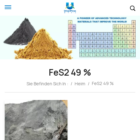
FeS2 49 %
FeS2 49 %
Sie Befinden Sich In :
/
Heim
/