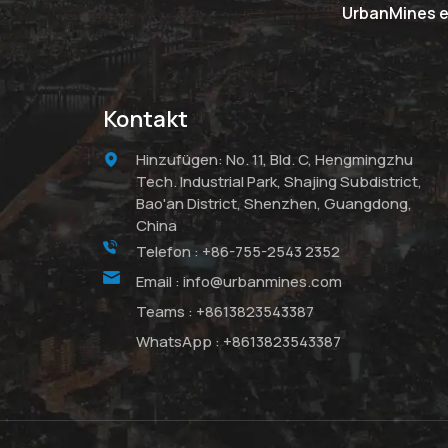
UrbanMines er
Kontakt
Hinzufügen: No. 11, Bld. C, Hengmingzhu
Tech. Industrial Park, Shajing Subdistrict,
Bao'an District, Shenzhen, Guangdong,
China
Telefon :
+86-755-2543 2352
Email :
info@urbanmines.com
Teams :
+8613823543387
WhatsApp :
+8613823543387