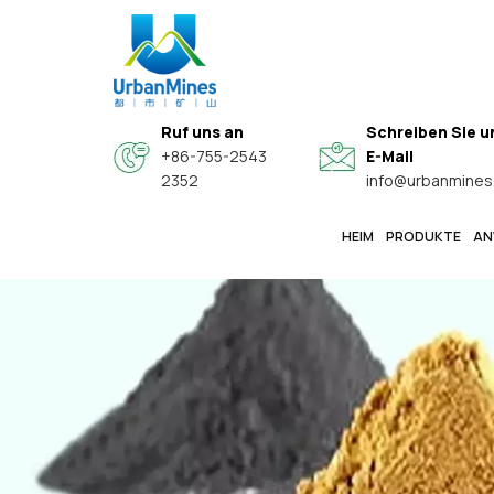
Ruf uns an
Schreiben Sie u
+86-755-2543
E-Mail
2352
info@urbanmines
HEIM
PRODUKTE
AN
Spezielle Hochwertige Sphärische Legierungspulver
Hochreine, Feine Metallpulver In Elektronikqualität
Kern-Schale-Verbundwerkstoff-Leitfähige Funktionspulver