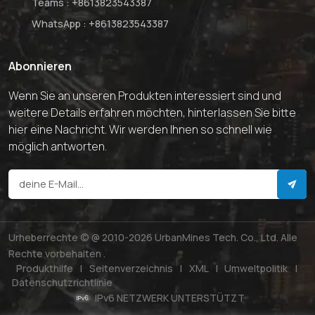
Teams :
+8613823543387
WhatsApp :
+8613823543387
Abonnieren
Wenn Sie an unseren Produkten interessiert sind und
weitere Details erfahren möchten, hinterlassen Sie bitte
hier eine Nachricht. Wir werden Ihnen so schnell wie
möglich antworten.
Urheberrechte © @ 2010-2026 UrbanMines Tech. Co., Ltd. Alle
Rechte vorbehalten .
Produkthilfe
|
Seitenverzeichnis
|
XML
|
Umweltpolitik
|
Datenschutzrichtlinie
IPv6 NETZWERK UNTERSTÜTZT