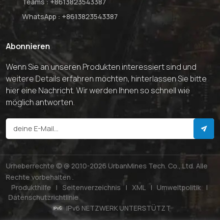
Teams :
+8613823543387
WhatsApp :
+8613823543387
Abonnieren
Wenn Sie an unseren Produkten interessiert sind und
weitere Details erfahren möchten, hinterlassen Sie bitte
hier eine Nachricht. Wir werden Ihnen so schnell wie
möglich antworten.
Urheberrechte © @ 2010-2026 UrbanMines Tech. Co., Ltd. Alle
Rechte vorbehalten .
Produkthilfe
|
Seitenverzeichnis
|
XML
|
Umweltpolitik
|
Datenschutzrichtlinie
IPv6 NETZWERK UNTERSTÜTZT