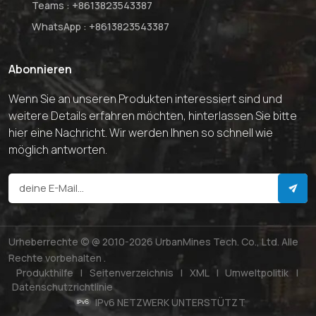
Teams :
+8613823543387
WhatsApp :
+8613823543387
Abonnieren
Wenn Sie an unseren Produkten interessiert sind und
weitere Details erfahren möchten, hinterlassen Sie bitte
hier eine Nachricht. Wir werden Ihnen so schnell wie
möglich antworten.
Urheberrechte © @ 2010-2026 UrbanMines Tech. Co., Ltd. Alle
Rechte vorbehalten .
Produkthilfe
|
Seitenverzeichnis
|
XML
|
Umweltpolitik
|
Datenschutzrichtlinie
IPv6 NETZWERK UNTERSTÜTZT