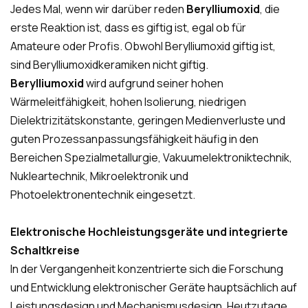
Jedes Mal, wenn wir darüber reden
Berylliumoxid
, die
erste Reaktion ist, dass es giftig ist, egal ob für
Amateure oder Profis. Obwohl Berylliumoxid giftig ist,
sind Berylliumoxidkeramiken nicht giftig.
Berylliumoxid
wird aufgrund seiner hohen
Wärmeleitfähigkeit, hohen Isolierung, niedrigen
Dielektrizitätskonstante, geringen Medienverluste und
guten Prozessanpassungsfähigkeit häufig in den
Bereichen Spezialmetallurgie, Vakuumelektroniktechnik,
Nukleartechnik, Mikroelektronik und
Photoelektronentechnik eingesetzt.
Elektronische Hochleistungsgeräte und integrierte
Schaltkreise
In der Vergangenheit konzentrierte sich die Forschung
und Entwicklung elektronischer Geräte hauptsächlich auf
Leistungsdesign und Mechanismusdesign. Heutzutage