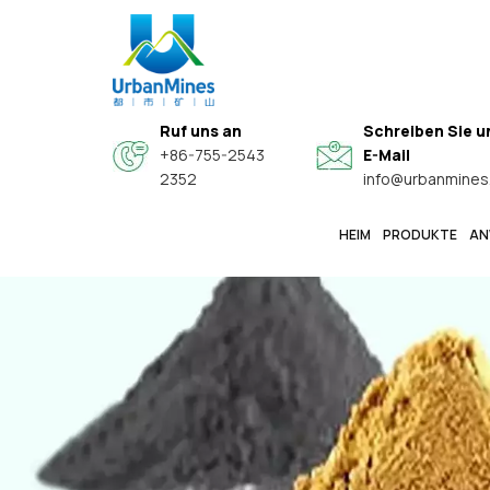
Ruf uns an
Schreiben Sie u
+86-755-2543
E-Mail
2352
info@urbanmines
HEIM
PRODUKTE
AN
Spezielle Hochwertige Sphärische Legierungspulver
Hochreine, Feine Metallpulver In Elektronikqualität
Kern-Schale-Verbundwerkstoff-Leitfähige Funktionspulver