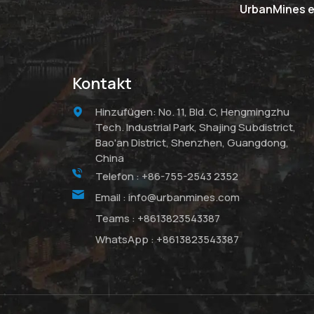
UrbanMines er
Kontakt
Hinzufügen: No. 11, Bld. C, Hengmingzhu
Tech. Industrial Park, Shajing Subdistrict,
Bao'an District, Shenzhen, Guangdong,
China
Telefon :
+86-755-2543 2352
Email :
info@urbanmines.com
Teams :
+8613823543387
WhatsApp :
+8613823543387