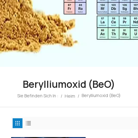
Berylliumoxid (BeO)
Berylliumoxid (BeO)
Sie Befinden Sich In :
/
Heim
/