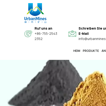
Ruf uns an
Schreiben Sie u
+86-755-2543
E-Mail
2352
info@urbanmines
HEIM
PRODUKTE
AN
Spezielle Hochwertige Sphärische Legierungspulver
Hochreine, Feine Metallpulver In Elektronikqualität
Kern-Schale-Verbundwerkstoff-Leitfähige Funktionspulver