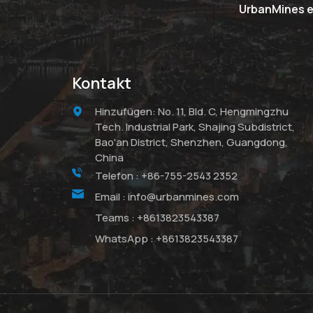
UrbanMines er
Kontakt
Hinzufügen: No. 11, Bld. C, Hengmingzhu
Tech. Industrial Park, Shajing Subdistrict,
Bao'an District, Shenzhen, Guangdong,
China
Telefon :
+86-755-2543 2352
Email :
info@urbanmines.com
Teams :
+8613823543387
WhatsApp :
+8613823543387