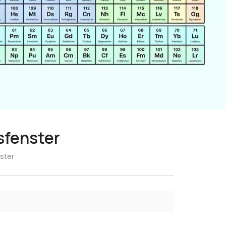
sfenster
nster