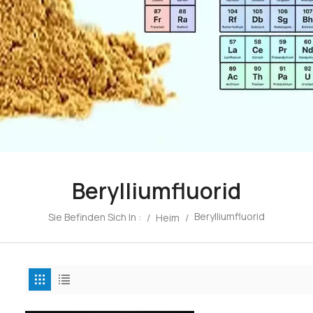
Berylliumfluorid
Berylliumfluorid
Sie Befinden Sich In :
/
Heim
/