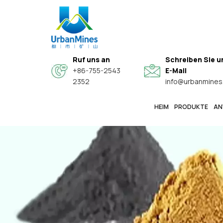
Ruf uns an
Schreiben Sie u
+86-755-2543
E-Mail
2352
info@urbanmines
HEIM
PRODUKTE
AN
Spezielle Hochwertige Sphärische Legierungspulver
Hochreine, Feine Metallpulver In Elektronikqualität
Kern-Schale-Verbundwerkstoff-Leitfähige Funktionspulver