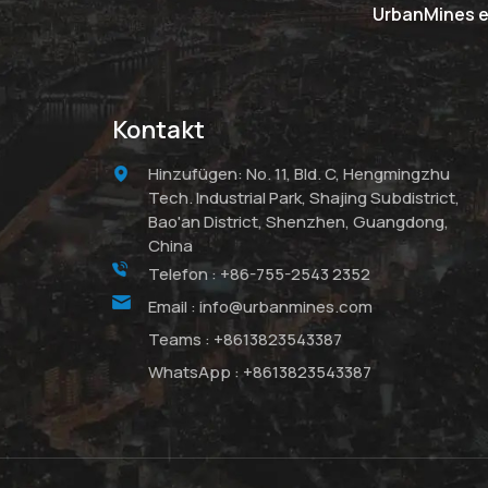
UrbanMines er
Kontakt
Hinzufügen: No. 11, Bld. C, Hengmingzhu
Tech. Industrial Park, Shajing Subdistrict,
Bao'an District, Shenzhen, Guangdong,
China
Telefon :
+86-755-2543 2352
Email :
info@urbanmines.com
Teams :
+8613823543387
WhatsApp :
+8613823543387