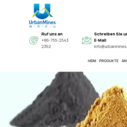
Ruf uns an
Schreiben Sie u
+86-755-2543
E-Mail
2352
info@urbanmines
HEIM
PRODUKTE
AN
Spezielle Hochwertige Sphärische Legierungspulver
Hochreine, Feine Metallpulver In Elektronikqualität
Kern-Schale-Verbundwerkstoff-Leitfähige Funktionspulver