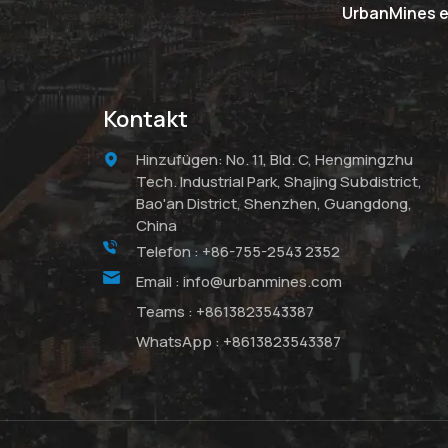
UrbanMines er
Kontakt
Hinzufügen: No. 11, Bld. C, Hengmingzhu
Tech. Industrial Park, Shajing Subdistrict,
Bao'an District, Shenzhen, Guangdong,
China
Telefon :
+86-755-2543 2352
Email :
info@urbanmines.com
Teams :
+8613823543387
WhatsApp :
+8613823543387